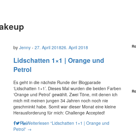
Makeup
Ro
by
Jenny
-
27. April 2018
26. April 2018
Lidschatten 1×1 | Orange und
Petrol
Es geht in die nächste Runde der Blogparade
‘Lidschatten 1×1’. Dieses Mal wurden die beiden Farben
Ro
‘Orange und Petrol’ gewählt. Zwei Töne, mit denen ich
mich mit meinen jungen 34 Jahren noch noch nie
geschminkt habe. Somit war dieser Monat eine kleine
Herausforderung für mich: Challenge Accepted!
Weiterlesen
“Lidschatten 1×1 | Orange und
Petrol”
→