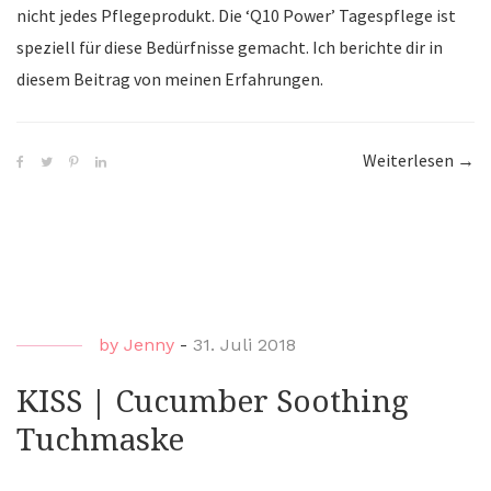
nicht jedes Pflegeprodukt. Die ‘Q10 Power’ Tagespflege ist
speziell für diese Bedürfnisse gemacht. Ich berichte dir in
diesem Beitrag von meinen Erfahrungen.
Weiterlesen
“Niv
→
–
‘Q10
Pow
Tage
by
Jenny
-
31. Juli 2018
KISS | Cucumber Soothing
Tuchmaske