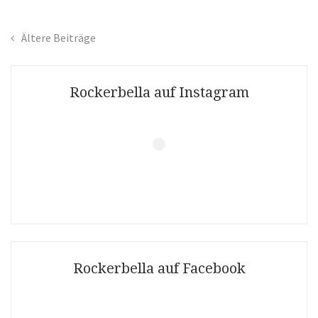
Mic
Ältere Beiträge
Beitragsnavigation
Rockerbella auf Instagram
Folgt mir auf Instagram
Rockerbella auf Facebook