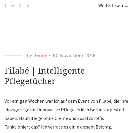
Weiterlesen
“Pfl
→
für
das
Gesi
|
Avo
by
Jenny
-
10. November 2018
&
Hon
Filabé | Intelligente
von
Pflegetücher
Bale
Vor einigen Wochen war ich auf dem Event von Filabé, die ihre
einzigartige und innovative Pflegeserie in Berlin vorgestellt
haben. Hautpflege ohne Creme und Zusatzstoffe.
Funktioniert das? Ich verrate es dir in diesem Beitrag.