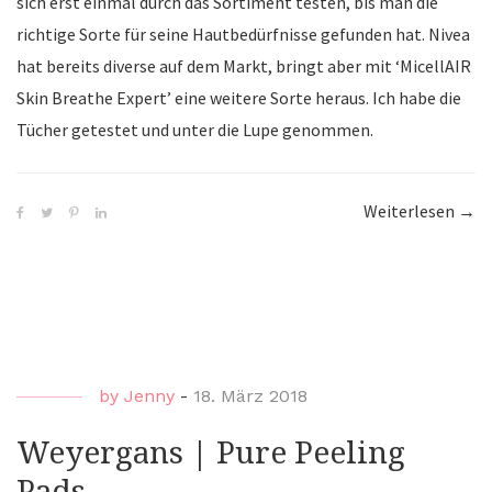
sich erst einmal durch das Sortiment testen, bis man die
richtige Sorte für seine Hautbedürfnisse gefunden hat. Nivea
hat bereits diverse auf dem Markt, bringt aber mit ‘MicellAIR
Skin Breathe Expert’ eine weitere Sorte heraus. Ich habe die
Tücher getestet und unter die Lupe genommen.
Weiterlesen
“Niv
→
|
Mice
Skin
Bre
Expe
by
Jenny
-
18. März 2018
–
Rein
Weyergans | Pure Peeling
Pads