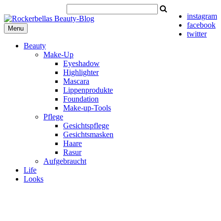
instagram
facebook
Menu
twitter
Beauty
Make-Up
Eyeshadow
Highlighter
Mascara
Lippenprodukte
Foundation
Make-up-Tools
Pflege
Gesichtspflege
Gesichtsmasken
Haare
Rasur
Aufgebraucht
Life
Looks