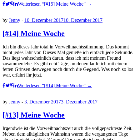
Weiterlesen
“[#15] Meine Woche”
→
by
Jenny
-
10. Dezember 2017
10. Dezember 2017
[#14] Meine Woche
Ich bin dieses Jahr total in Vorweihnachtsstimmung. Das kommt
nicht jedes Jahr vor. Dieses Mal genieße ich einfach jede Sekunde.
Das liegt wahrscheinlich daran, dass ich mit meinem Freund
zusammenlebe. Es gibt echt Tage, an denen laufe ich mit einem
fetten Grinsen deswegen noch durch die Gegend. Was noch so los
war, erfahrt ihr jetzt.
Weiterlesen
“[#14] Meine Woche”
→
by
Jenny
-
3. Dezember 2017
3. Dezember 2017
[#13] Meine Woche
Irgendwie ist die Vorweihnachtszeit auch die vollgepackteste Zeit.
Neben dem alltäglichen Wahnsinn waren die vergangenen Tage
aber gar nicht so übel. Warum? Das verrate ich euch jetzt.