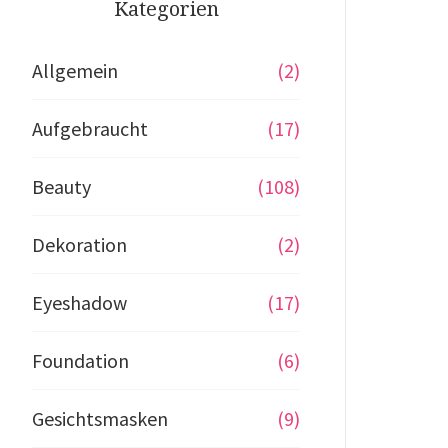
Kategorien
Allgemein
(2)
Aufgebraucht
(17)
Beauty
(108)
Dekoration
(2)
Eyeshadow
(17)
Foundation
(6)
Gesichtsmasken
(9)