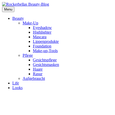
Menu
Beauty
Make-Up
Eyeshadow
Highlighter
Mascara
Lippenprodukte
Foundation
Make-up-Tools
Pflege
Gesichtspflege
Gesichtsmasken
Haare
Rasur
Aufgebraucht
Life
Looks