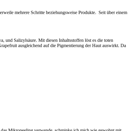
tlerweile mehrere Schritte beziehungsweise Produkte. Seit über einem
 und Salizylsäure. Mit diesen Inhaltsstoffen löst es die toten
 Grapefruit ausgleichend auf die Pigmentierung der Haut auswirkt. Da
 ich das Mikropeeling verwende, schminke ich mich wie gewohnt mit