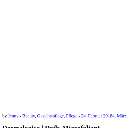
by
Jenny
-
Beauty
,
Gesichtspflege
,
Pflege
-
24. Februar 2018
4. März
Dermalogica | Daily Microfoliant