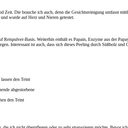
nd Zeit. Die brauche ich auch, denn die Gesichtsreinigung umfasst mit
l und wurde auf Herz und Nieren getestet.
f Reispulver-Basis. Weiterhin enthält es Papain, Enzyme aus der Papaya,
egen. Interessant ist auch, dass sich dieses Peeling durch Süßholz und
 lassen den Teint
hende abgestorbene
hen den Teint
be, die ich nicht überpflegen oder zu sehr strapazieren möchte. Bevor