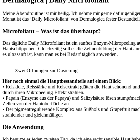
Meine Abendroutine ist mir heilig. Ich nehme mir gerne dafür genüge
Monat ist das ‘Daily Microfoliant’ von Dermalogica fester Bestandtei
Microfoliant – Was ist das überhaupt?
Das tägliche Daily Microfoliant ist ein sanftes Enzym-Mikropeeling au
Hautschüppchen. Gleichzeitig soll es die Zellneubildung der Haut anr
es ultrasanft ist, kann man es bei Bedarf täglich anwenden.
Zwei Öffnungen zur Dosierung
Hier noch einmal die Hauptbestandteile auf einem Blick:
• Reiskleie, Reisstärke und Reisextrakt glätten die Haut schonend und
durch ihren Mikropeeling-Effekt strahlen.
• Papain (Enzyme aus der Papaya) und Salizylsäure lösen stumpfmac
Zellen von der Hautoberfläche an.
• Der pigmentregulierende Komplex aus Süßholz und Grapefruit mac
strahlender und gleichmäßiger.
Die Anwendung
Ich benutze es jeden zweiten Tag, da ich eine recht sensible Haut ha