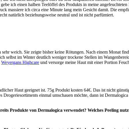
ebe ich einen halben Teelöffel des Produkts in meine angefeuchteten 
ck massiere ich circa eine Minute lang mein Gesicht damit. Die empfind
cht natürlich beziehungsweise neutral und ist nicht parfümiert.
sehr weich. Sie zeigte bisher keine Rötungen. Nach einem Monat finde i
selbst im Winter deutlich weniger trockene Stellen im Wangenbereich. 
n
Weyergans Highcare
und versorge meine Haut mit einer Portion Feucht
dlicher Haut geeignet ist. 75g Produkt kosten 64€. Das ist nicht güns
es Drogeriesortiments einmal umschauen möchte, dann ist Dermalogica 
ereits Produkte von Dermalogica verwendet? Welches Peeling nutzt