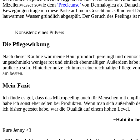
Mizellenwasser sowie dem
‘Precleanse’
von Dermalogica ab. Danach g
Bewegungen trage ich diese Paste auf mein Gesicht auf. Ohne viel Dru
lauwarmen Wasser gründlich abgespült. Der Geruch des Peelings ist re
Konsistenz eines Pulvers
Die Pflegewirkung
Nach dieser Routine war meine Haut gründlich gereinigt und dennoch 
ungeschminkt weniger rot und einfach ebenmäßiger. Außerdem habe ich 
praller zu sein. Hinterher nutze ich immer eine reichhaltige Pflege vo
am besten.
Mein Fazit
Ich finde es gut, dass das Mikropeeling auch für Menschen mit empfin
habe ich sonst eher selten bei Produkten. Wenn man sich außerhalb d
ich bisher getestet habe, war die Qualität auf einem hohen Level.
~Habt ihr b
Eure Jenny <3