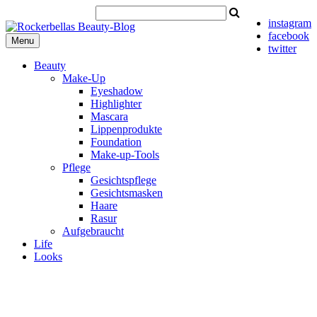
instagram
facebook
Menu
twitter
Beauty
Make-Up
Eyeshadow
Highlighter
Mascara
Lippenprodukte
Foundation
Make-up-Tools
Pflege
Gesichtspflege
Gesichtsmasken
Haare
Rasur
Aufgebraucht
Life
Looks