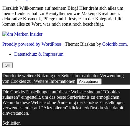
Herzlich Willkommen auf meinem Blog! Hier dreht sich alles um
meine Leidenschaft zu Beautythemen wie Makeup-Kreationen,
dekorative Kosmetik, Pflege und Lifestyle. In der Kategorie Life
kommt alles zu Wort, was mich sonst noch beschäftigt.
Proudly powered by WordPress
|
Theme: Blaskan by
Colorlib.com
.
Datenschutz & Impressum
OK
Durch die weitere Nutzung der Seite stimmst du der Verwendung
von Cookies zu.
Weitere Informationen
Akzeptieren
Die Cookie-Einstellungen auf dieser Website sind auf "Cookies
zulassen" eingestellt, um das beste Surferlebnis zu ermöglichen.
Wenn du diese Website ohne Änderung der Cookie-Einstellungen
verwendest oder auf "Akzeptieren" klickst, erklärst du sich damit
einverstanden.
Schließen