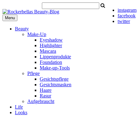
instagram
facebook
Menu
twitter
Beauty
Make-Up
Eyeshadow
Highlighter
Mascara
Lippenprodukte
Foundation
Make-up-Tools
Pflege
Gesichtspflege
Gesichtsmasken
Haare
Rasur
Aufgebraucht
Life
Looks