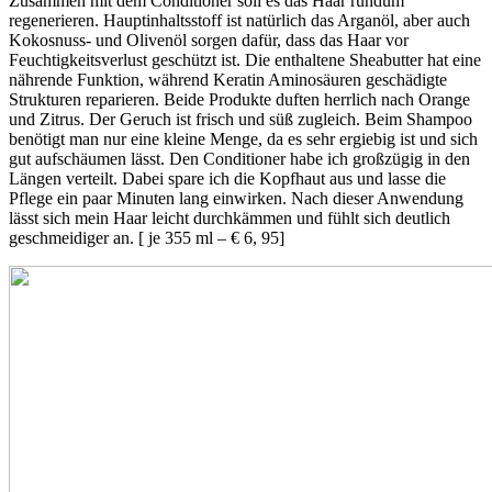
Zusammen mit dem Conditioner soll es das Haar rundum
regenerieren. Hauptinhaltsstoff ist natürlich das Arganöl, aber auch
Kokosnuss- und Olivenöl sorgen dafür, dass das Haar vor
Feuchtigkeitsverlust geschützt ist. Die enthaltene Sheabutter hat eine
nährende Funktion, während Keratin Aminosäuren geschädigte
Strukturen reparieren. Beide Produkte duften herrlich nach Orange
und Zitrus. Der Geruch ist frisch und süß zugleich. Beim Shampoo
benötigt man nur eine kleine Menge, da es sehr ergiebig ist und sich
gut aufschäumen lässt. Den Conditioner habe ich großzügig in den
Längen verteilt. Dabei spare ich die Kopfhaut aus und lasse die
Pflege ein paar Minuten lang einwirken. Nach dieser Anwendung
lässt sich mein Haar leicht durchkämmen und fühlt sich deutlich
geschmeidiger an. [ je 355 ml – € 6, 95]