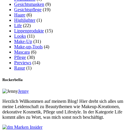
Gesichtsmasken
(9)
Gesichtspflege
(19)
Haare
(6)
Highlighter
(1)
Life
(22)
Lippenprodukte
(15)
Looks
(11)
Make-Up
(31)
Make-up-Tools
(4)
Mascara
(6)
Pflege
(30)
Previews
(14)
Rasur
(1)
Rockerbella
Jenny
Herzlich Willkommen auf meinem Blog! Hier dreht sich alles um
meine Leidenschaft zu Beautythemen wie Makeup-Kreationen,
dekorative Kosmetik, Pflege und Lifestyle. In der Kategorie Life
kommt alles zu Wort, was mich sonst noch beschäftigt.