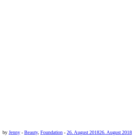
by
Jenny
-
Beauty
,
Foundation
-
26. August 2018
26. August 2018