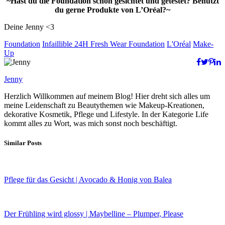
~Hast du die Foundation schon gesichtet und getestet? Benutzt
du gerne Produkte von L’Oréal?~
Deine Jenny <3
Foundation
Infaillible 24H Fresh Wear Foundation
L'Oréal
Make-
Up
Jenny
Herzlich Willkommen auf meinem Blog! Hier dreht sich alles um
meine Leidenschaft zu Beautythemen wie Makeup-Kreationen,
dekorative Kosmetik, Pflege und Lifestyle. In der Kategorie Life
kommt alles zu Wort, was mich sonst noch beschäftigt.
Similar Posts
Pflege für das Gesicht | Avocado & Honig von Balea
Der Frühling wird glossy | Maybelline – Plumper, Please