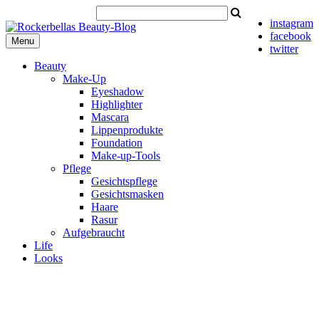
instagram
facebook
Menu
twitter
Beauty
Make-Up
Eyeshadow
Highlighter
Mascara
Lippenprodukte
Foundation
Make-up-Tools
Pflege
Gesichtspflege
Gesichtsmasken
Haare
Rasur
Aufgebraucht
Life
Looks