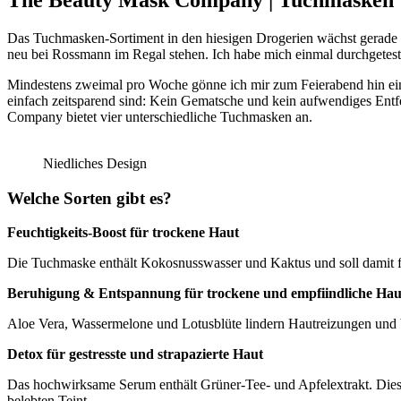
Das Tuchmasken-Sortiment in den hiesigen Drogerien wächst gerade 
neu bei Rossmann im Regal stehen. Ich habe mich einmal durchgetest
Mindestens zweimal pro Woche gönne ich mir zum Feierabend hin eine
einfach zeitsparend sind: Kein Gematsche und kein aufwendiges Entfe
Company bietet vier unterschiedliche Tuchmasken an.
Niedliches Design
Welche Sorten gibt es?
Feuchtigkeits-Boost für trockene Haut
Die Tuchmaske enthält Kokosnusswasser und Kaktus und soll damit für e
Beruhigung & Entspannung für trockene und empfiindliche Hau
Aloe Vera, Wassermelone und Lotusblüte lindern Hautreizungen und b
Detox für gestresste und strapazierte Haut
Das hochwirksame Serum enthält Grüner-Tee- und Apfelextrakt. Dies re
belebten Teint.