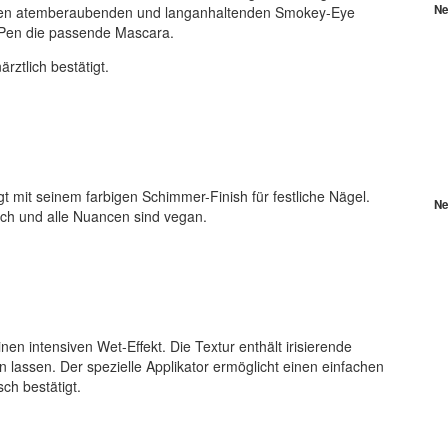
Ne
 einen atemberaubenden und langanhaltenden Smokey-Eye
m Pen die passende Mascara.
rztlich bestätigt.
gt mit seinem farbigen Schimmer-Finish für festliche Nägel.
Ne
lich und alle Nuancen sind vegan.
en intensiven Wet-Effekt. Die Textur enthält irisierende
ken lassen. Der spezielle Applikator ermöglicht einen einfachen
ch bestätigt.