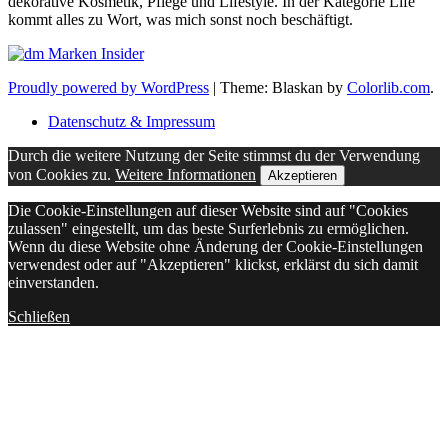
dekorative Kosmetik, Pflege und Lifestyle. In der Kategorie Life
kommt alles zu Wort, was mich sonst noch beschäftigt.
Proudly powered by WordPress
|
Theme: Blaskan by
Colorlib.com
.
Datenschutz & Impressum
Durch die weitere Nutzung der Seite stimmst du der Verwendung
von Cookies zu.
Weitere Informationen
Akzeptieren
Die Cookie-Einstellungen auf dieser Website sind auf "Cookies
zulassen" eingestellt, um das beste Surferlebnis zu ermöglichen.
Wenn du diese Website ohne Änderung der Cookie-Einstellungen
verwendest oder auf "Akzeptieren" klickst, erklärst du sich damit
einverstanden.
Schließen