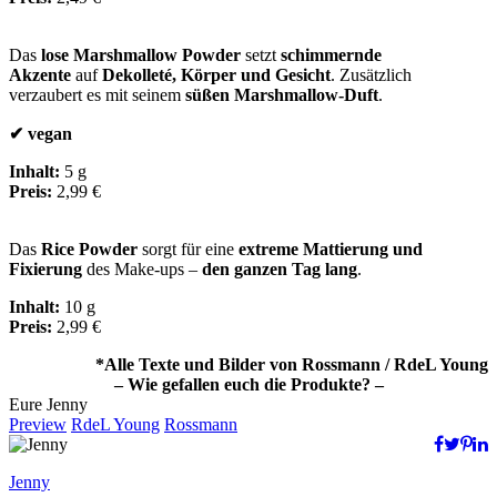
Das
lose Marshmallow Powder
setzt
schimmernde
Akzente
auf
Dekolleté, Körper und Gesicht
. Zusätzlich
verzaubert es mit seinem
süßen Marshmallow-Duft
.
✔​ vegan​
Inhalt:
5 g
Preis:
2,99 €
Das
Rice Powder
sorgt für eine
extreme Mattierung und
Fixierung
des Make-ups –
den ganzen Tag lang
.
Inhalt:
10 g
Preis:
2,99 €
*Alle Texte und Bilder von Rossmann / RdeL Young
– Wie gefallen euch die Produkte? –
Eure Jenny
Preview
RdeL Young
Rossmann
Jenny