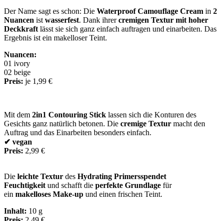
Der Name sagt es schon: Die
Waterproof Camouflage Cream
in
2
Nuancen
ist
wasserfest
. Dank ihrer
cremigen Textur mit hoher
Deckkraft
lässt sie sich ganz einfach auftragen und einarbeiten. Das
Ergebnis ist ein makelloser Teint.
Nuancen:
01 ivory
02 beige
Preis:
je 1,99 €
Mit dem
2in1 Contouring Stick
lassen sich die Konturen des
Gesichts ganz natürlich betonen. Die
cremige Textur
macht den
Auftrag und das Einarbeiten besonders einfach.
✔​ vegan​
Preis:
2,99 €
Die
leichte Textur
des
Hydrating Primers
spendet
Feuchtigkeit
und schafft die
perfekte Grundlage
für
ein
makelloses Make-up
und einen frischen Teint.
Inhalt:
10 g
Preis:
2,49 €