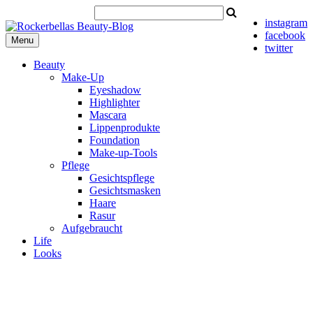
instagram
facebook
Menu
twitter
Beauty
Make-Up
Eyeshadow
Highlighter
Mascara
Lippenprodukte
Foundation
Make-up-Tools
Pflege
Gesichtspflege
Gesichtsmasken
Haare
Rasur
Aufgebraucht
Life
Looks