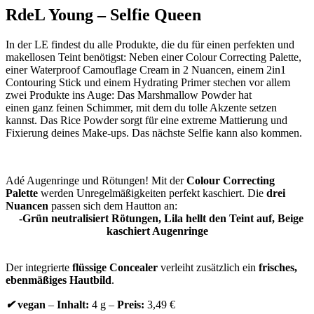
RdeL Young – Selfie Queen
In der LE findest du alle Produkte, die du für einen perfekten und
makellosen Teint benötigst: Neben einer Colour Correcting Palette,
einer
Waterproof Camouflage Cream in 2 Nuancen, einem 2in1
Contouring Stick und einem
Hydrating Primer stechen vor allem
zwei Produkte ins Auge: Das Marshmallow Powder hat
einen ganz feinen Schimmer, mit dem du tolle Akzente setzen
kannst. Das Rice Powder sorgt für eine extreme Mattierung und
Fixierung deines Make-ups. Das nächste Selfie kann also kommen.
Adé Augenringe und Rötungen! Mit der
Colour Correcting
Palette
werden Unregelmäßigkeiten perfekt kaschiert. Die
drei
Nuancen
passen sich dem Hautton an:
-Grün neutralisiert Rötungen,
Lila hellt den Teint auf,
Beige
kaschiert Augenringe
Der integrierte
flüssige Concealer
verleiht zusätzlich ein
frisches,
ebenmäßiges Hautbild
.
✔
​ vegan
–
Inhalt:
4 g –
Preis:
3,49 €