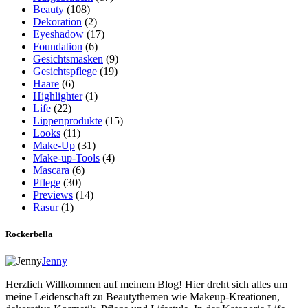
Beauty
(108)
Dekoration
(2)
Eyeshadow
(17)
Foundation
(6)
Gesichtsmasken
(9)
Gesichtspflege
(19)
Haare
(6)
Highlighter
(1)
Life
(22)
Lippenprodukte
(15)
Looks
(11)
Make-Up
(31)
Make-up-Tools
(4)
Mascara
(6)
Pflege
(30)
Previews
(14)
Rasur
(1)
Rockerbella
Jenny
Herzlich Willkommen auf meinem Blog! Hier dreht sich alles um
meine Leidenschaft zu Beautythemen wie Makeup-Kreationen,